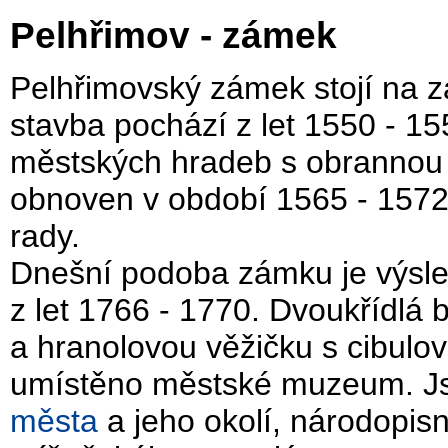
Pelhřimov - zámek
Pelhřimovský zámek stojí na 
stavba pochází z let 1550 - 15
městských hradeb s obrannou 
obnoven v období 1565 - 1572
rady.
Dnešní podoba zámku je výsl
z let 1766 - 1770. Dvoukřídl
a hranolovou věžičku s cibulo
umístěno městské muzeum. Jsou
města
a jeho okolí, národopisn