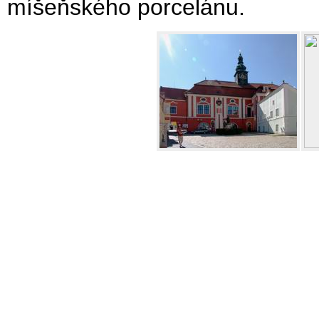
míšeňského porcelánu.