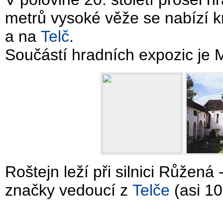
metrů vysoké věže se nabízí k
a na
Telč
.
Součástí hradních expozic je
Roštejn leží při silnici Růžená 
značky vedoucí z
Telče
(asi 1