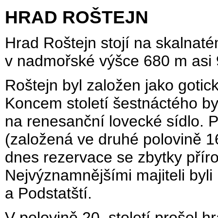
HRAD ROŠTEJN
Hrad Roštejn stojí na skalnat
v nadmořské výšce 680 m asi
Roštejn byl založen jako gotick
Koncem století šestnáctého by
na renesanční lovecké sídlo. P
(založená ve druhé polovině 16
dnes rezervace se zbytky přír
Nejvýznamnějšími majiteli byli
a Podstatští.
V polovině 20. století prošel 